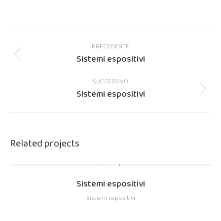
su
su
su
su
Facebook
X
Pinterest
LinkedIn
Project
navigation
PRECEDENTE
Sistemi espositivi
Previous
project:
SUCCESSIVO
Sistemi espositivi
Next
project:
Related projects
Sistemi espositivi
Sistemi espositivi