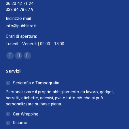
06 20 42 71 24
338 84 78 67 9
Indirizzo mail:
info@pubblitre.it
Orari di apertura:
Lunedì - Venerdì | 09:00 - 18:00
Ci puoi trovare su:
Facebook
Instagram
Whatsapp
page
page
page
Servizi
opens
opens
opens
in
in
in
Serigrafia e Tampografia
new
new
new
Personalizzare il proprio abbigliamento da lavoro, gadget,
window
window
window
berretti, etichette, adesivi, pvc e tutto ciò che si può
personalizzare su base piana.
Car Wrapping
Ricamo